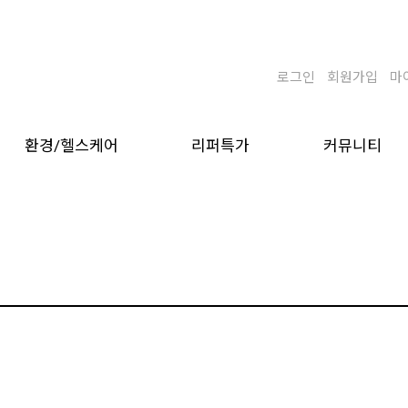
로그인
회원가입
마
환경/헬스케어
리퍼특가
커뮤니티