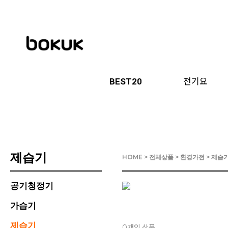
BEST20
전기요
제습기
HOME
>
전체상품
>
환경가전
>
제습
공기청정기
가습기
제습기
개의 상품
0