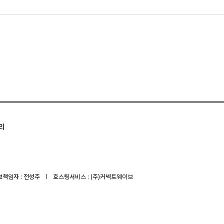
의
책임자 : 전성주
호스팅서비스 : (주)커넥트웨이브