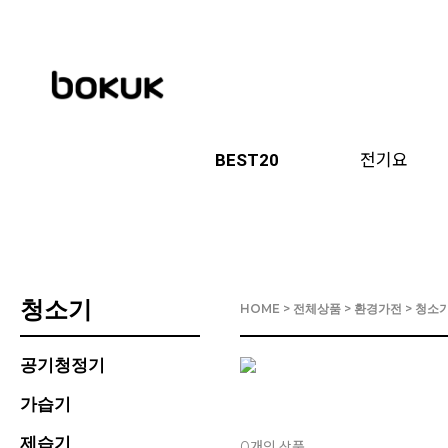
BEST20
전기요
청소기
HOME
>
전체상품
>
환경가전
>
청소
공기청정기
가습기
제습기
개의 상품
0