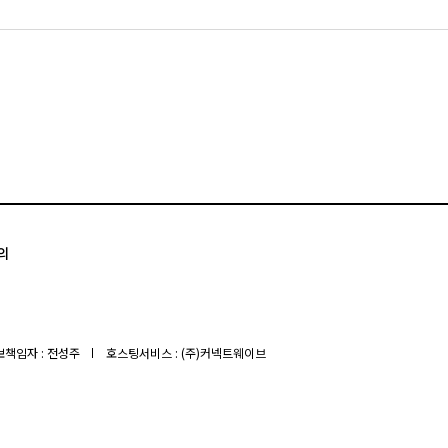
의
책임자 : 전성주
호스팅서비스 : (주)커넥트웨이브