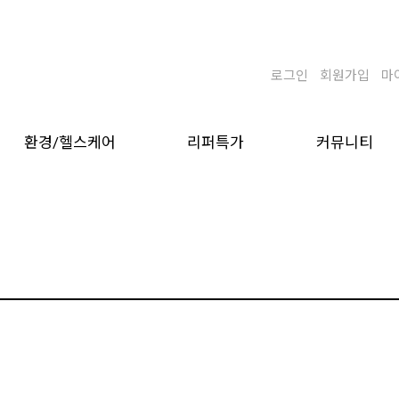
로그인
회원가입
마
환경/헬스케어
리퍼특가
커뮤니티