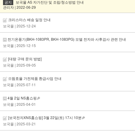
공지
보국몰 AS 자가진단 및 조립/청소방법 안내
관리자 | 2022-06-29
크리스마스 배송 일정 안내
보국몰
| 2025-12-24
전기온풍기(BKH-1083PR, BKH-1083PG) 모델 전자파 사후검사 관련 안내
보국몰
| 2025-12-15
[대량 구매 문의 방법]
보국몰
| 2025-09-05
으뜸효율 가전제품 환급사업 안내
보국몰
| 2025-07-11
4월 2일 NS홈쇼핑🎉
보국몰
| 2025-04-01
[보국전자XNS홈쇼핑] 3월 22일(토) 17시 10분🎉
보국몰
| 2025-03-21