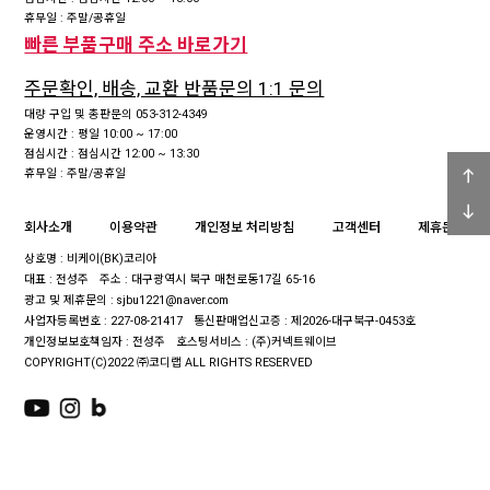
휴무일 : 주말/공휴일
빠른 부품구매 주소 바로가기
주문확인, 배송, 교환 반품문의 1:1 문의
대량 구입 및 총판문의 053-312-4349
운영시간 : 평일 10:00 ~ 17:00
점심시간 : 점심시간 12:00 ~ 13:30
휴무일 : 주말/공휴일
회사소개
이용약관
개인정보 처리방침
고객센터
제휴문의
상호명 : 비케이(BK)코리아
대표 : 전성주
주소 : 대구광역시 북구 매천로동17길 65-16
광고 및 제휴문의 : sjbu1221@naver.com
사업자등록번호 : 227-08-21417
통신판매업신고증 : 제2026-대구북구-0453호
개인정보보호책임자 : 전성주
호스팅서비스 : (주)커넥트웨이브
COPYRIGHT(C)2022 ㈜코디랩 ALL RIGHTS RESERVED