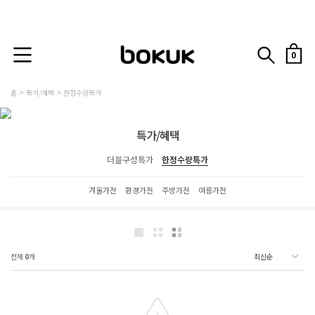
0
홈
특가/혜택
한정수량특가
특가/혜택
더블구성특가
한정수량특가
겨울가전
환경가전
주방가전
여름가전
전체
0
개