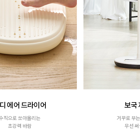
디 에어 드라이어
보국
수직으로 쏘아올리는
거꾸로 부는
초강력 바람
무선 