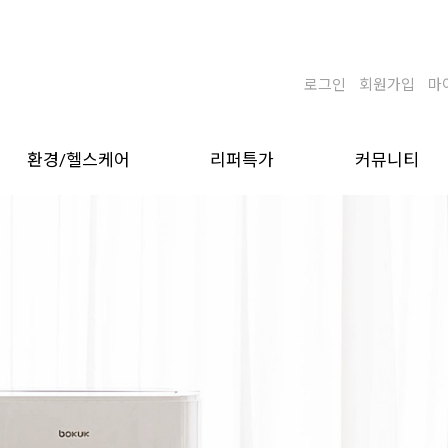
로그인
회원가입
마
환경/헬스케어
리퍼특가
커뮤니티