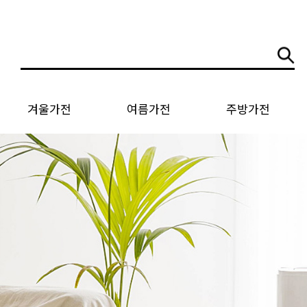
겨울가전
여름가전
주방가전