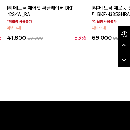
바
[리퍼]보국 에어젯 써큘레이터 BKF-
[리퍼] 보국 제로닷
4224W_RA
터 BKF-4335GHRA
*적립금 사용불가
*적립금 사용불가
리뷰 : 5개
리뷰 : 1개
%
41,800
53%
69,000
89,000
99,000
국