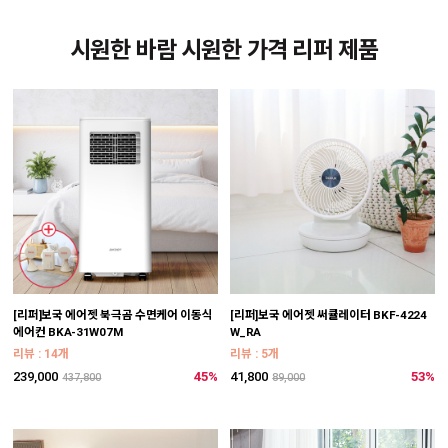
시원한 바람 시원한 가격 리퍼 제품
[리퍼]보국 에어젯 북극곰 수면케어 이동식
[리퍼]보국 에어젯 써큘레이터 BKF-4224
에어컨 BKA-31W07M
W_RA
리뷰 : 14개
리뷰 : 5개
239,000
45%
41,800
53%
437,800
89,000