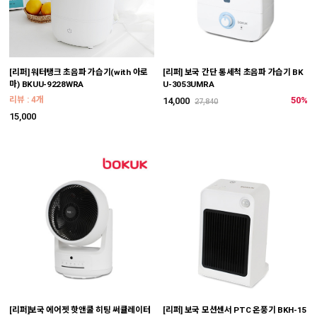
[리퍼] 워터탱크 초음파 가습기(with 아로
[리퍼] 보국 간단 통세척 초음파 가습기 BK
마) BKUU-9228WRA
U-3053UMRA
리뷰 : 4개
50%
14,000
27,840
15,000
[리퍼]보국 에어젯 핫앤쿨 히팅 써큘레이터
[리퍼] 보국 모션센서 PTC 온풍기 BKH-15