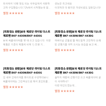
회사에서 10평 정도 되는 사무실에서 사용하
성능은 최고네요
고자 구입했습니다 72%에서 시작했는데 얼...
이것저것 다 봤지만 가성비로도 일등입니다!
별점 ★★★★★
별점 ★★★★★
[최화정쇼 완판]보국 제로닷 라이팅 더스트
[최화정쇼 완판]보국 제로닷 라이팅 더스트
제로팬 BKF-4430W/BKF-4430G
제로팬 BKF-4430W/BKF-4430G
보국 써큘레이터를 몇 대 쓰고 있습니다. 이번
어버이날 선물로 뭘 해드릴까 고민하다 오래
제품은 기존의 제품에 비해 1) 조명 기...
된 선풍기를 아직 쓰시는 모습을 보고 써...
별점 ★★★★★
별점 ★★★★★
[최화정쇼 완판]보국 제로닷 라이팅 더스트
[최화정쇼 완판]보국 제로닷 라이팅 더스트
제로팬 BKF-4430W/BKF-4430G
제로팬 BKF-4430W/BKF-4430G
집 내부 인테리어를 화이트로 구성하다보니
솔직히 여름에 선풍기만 쓰고 써큘레이터 굳
써큘레이터는 그린색상으로 해서 포인트를...
이 사야하나?
이런 마인드였는데...
별점 ★★★★★
별점 ★★★★★