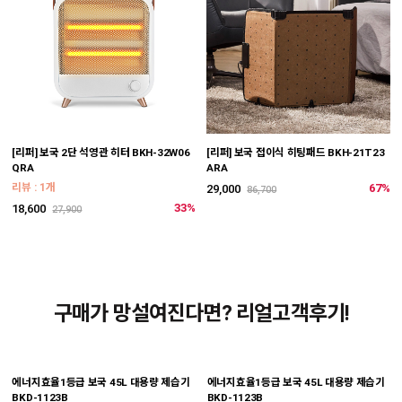
[리퍼] 보국 2단 석영관 히터 BKH-32W06
[리퍼] 보국 접이식 히팅패드 BKH-21T23
QRA
ARA
리뷰 : 1개
67%
29,000
86,700
33%
18,600
27,900
구매가 망설여진다면? 리얼고객후기!
에너지효율1등급 보국 45L 대용량 제습기
에너지효율1등급 보국 45L 대용량 제습기
BKD-1123B
BKD-1123B