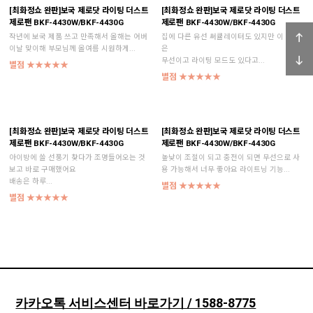
[최화정쇼 완판]보국 제로닷 라이팅 더스트
[최화정쇼 완판]보국 제로닷 라이팅 더스트
제로팬 BKF-4430W/BKF-4430G
제로팬 BKF-4430W/BKF-4430G
작년에 보국 제품 쓰고 만족해서 올해는 어버
집에 다른 유선 써큘레이터도 있지만 이 제품
이날 맞이해 부모님께 올여름 시원하게...
은
무선이고 라이팅 모드도 있다고...
별점 ★★★★★
별점 ★★★★★
[최화정쇼 완판]보국 제로닷 라이팅 더스트
[최화정쇼 완판]보국 제로닷 라이팅 더스트
제로팬 BKF-4430W/BKF-4430G
제로팬 BKF-4430W/BKF-4430G
아이방에 쓸 선풍기 찾다가 조명들어오는 것
높낮이 조절이 되고 충전이 되면 무선으로 사
보고 바로 구매했어요
용 가능해서 너무 좋아요 라이트닝 기능...
배송은 하루...
별점 ★★★★★
별점 ★★★★★
카카오톡 서비스센터 바로가기 / 1588-8775