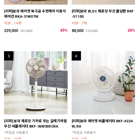
[리퍼]보국 에어젯 북극곰 수면케어 이동식
[리퍼]보국 BLDC 제로닷 무선 폴딩팬 BKF
[
에어컨 BKA-31W07M
-5110G
B
*
리뷰 : 14개
리뷰 : 7개
리
45%
26%
239,000
88,000
437,800
119,000
6
3
4
[리퍼] 보국 제로닷 거꾸로 부는 갈매기바람
[리퍼]보국 에어젯 써큘레이터 BKF-4224
[
무선 써큘레이터 BKF-36W30DCRA
W_RA
제
*적립금 사용불가
*적립금 사용불가
리