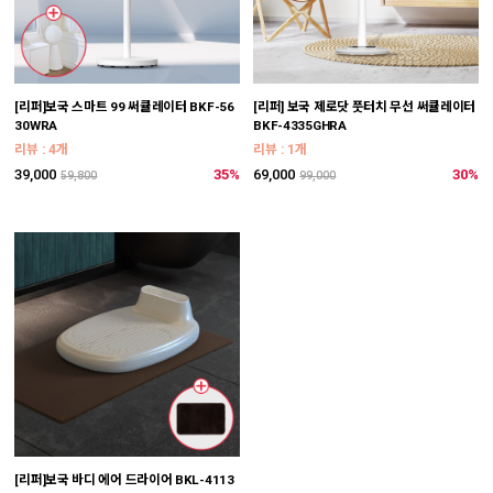
[리퍼]보국 스마트 99 써큘레이터 BKF-56
[리퍼] 보국 제로닷 풋터치 무선 써큘레이터
30WRA
BKF-4335GHRA
리뷰 : 4개
리뷰 : 1개
39,000
35%
69,000
30%
59,800
99,000
[리퍼]보국 바디 에어 드라이어 BKL-4113