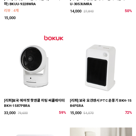
마) BKUU-9228WRA
U-3053UMRA
리뷰 : 4개
50%
14,000
27,840
15,000
[리퍼]보국 에어젯 핫앤쿨 히팅 써큘레이터
[리퍼] 보국 모션센서 PTC 온풍기 BKH-15
BKH-1587PBRA
84PSRA
59%
72%
33,000
15,000
79,600
54,070