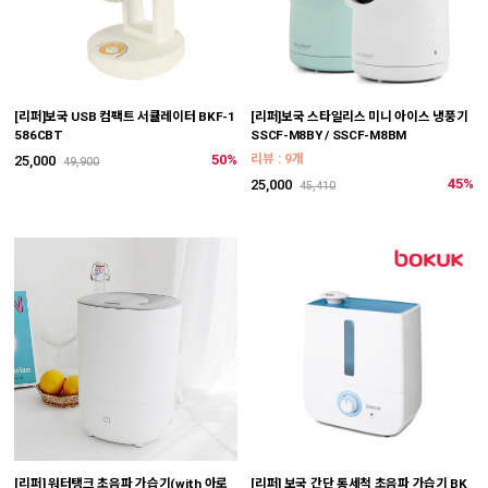
[리퍼]보국 USB 컴팩트 서큘레이터 BKF-1
[리퍼]보국 스타일리스 미니 아이스 냉풍기
586CBT
SSCF-M8BY / SSCF-M8BM
50%
리뷰 : 9개
25,000
49,900
45%
25,000
45,410
[리퍼] 워터탱크 초음파 가습기(with 아로
[리퍼] 보국 간단 통세척 초음파 가습기 BK