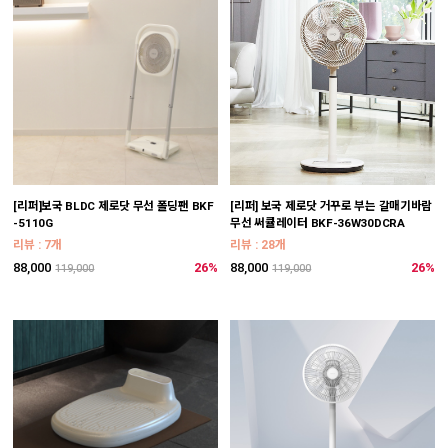
[리퍼]보국 BLDC 제로닷 무선 폴딩팬 BKF
[리퍼] 보국 제로닷 거꾸로 부는 갈매기바람
-5110G
무선 써큘레이터 BKF-36W30DCRA
리뷰 : 7개
리뷰 : 28개
88,000
26%
88,000
26%
119,000
119,000