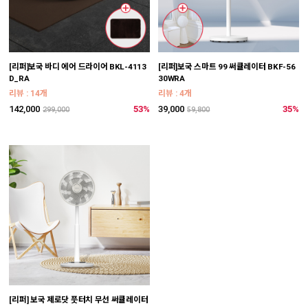
[리퍼]보국 바디 에어 드라이어 BKL-4113
[리퍼]보국 스마트 99 써큘레이터 BKF-56
D_RA
30WRA
리뷰 : 14개
리뷰 : 4개
142,000
53%
39,000
35%
299,000
59,800
[리퍼] 보국 제로닷 풋터치 무선 써큘레이터