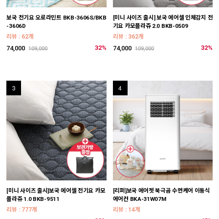
보국 전기요 오로라민트 BKB-3606S/BKB
[미니 사이즈 출시] 보국 에어셀 인체감지 전
[
-3606D
기요 카모플라쥬 2.0 BKB-0509
-
리뷰 : 62개
리뷰 : 362개
리
32%
32%
74,000
74,000
8
109,000
109,000
3
4
[미니 사이즈 출시]보국 에어셀 전기요 카모
[리퍼]보국 에어젯 북극곰 수면케어 이동식
[
플라쥬 1.0 BKB-9511
에어컨 BKA-31W07M
W
*
리뷰 : 777개
리뷰 : 14개