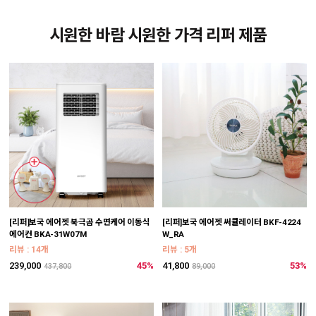
시원한 바람 시원한 가격 리퍼 제품
[리퍼]보국 에어젯 북극곰 수면케어 이동식
[리퍼]보국 에어젯 써큘레이터 BKF-4224
에어컨 BKA-31W07M
W_RA
리뷰 : 14개
리뷰 : 5개
239,000
45%
41,800
53%
437,800
89,000