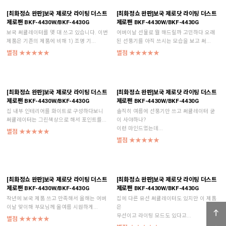
[최화정쇼 완판]보국 제로닷 라이팅 더스트
[최화정쇼 완판]보국 제로닷 라이팅 더스트
제로팬 BKF-4430W/BKF-4430G
제로팬 BKF-4430W/BKF-4430G
보국 써큘레이터를 몇 대 쓰고 있습니다. 이번
어버이날 선물로 뭘 해드릴까 고민하다 오래
제품은 기존의 제품에 비해 1) 조명 기...
된 선풍기를 아직 쓰시는 모습을 보고 써...
별점 ★★★★★
별점 ★★★★★
[최화정쇼 완판]보국 제로닷 라이팅 더스트
[최화정쇼 완판]보국 제로닷 라이팅 더스트
제로팬 BKF-4430W/BKF-4430G
제로팬 BKF-4430W/BKF-4430G
집 내부 인테리어를 화이트로 구성하다보니
솔직히 여름에 선풍기만 쓰고 써큘레이터 굳
써큘레이터는 그린색상으로 해서 포인트를...
이 사야하나?
이런 마인드였는데...
별점 ★★★★★
별점 ★★★★★
[최화정쇼 완판]보국 제로닷 라이팅 더스트
[최화정쇼 완판]보국 제로닷 라이팅 더스트
제로팬 BKF-4430W/BKF-4430G
제로팬 BKF-4430W/BKF-4430G
작년에 보국 제품 쓰고 만족해서 올해는 어버
집에 다른 유선 써큘레이터도 있지만 이 제품
이날 맞이해 부모님께 올여름 시원하게...
은
무선이고 라이팅 모드도 있다고...
별점 ★★★★★