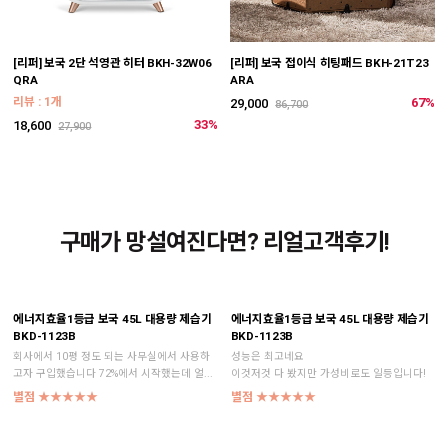
[리퍼] 보국 2단 석영관 히터 BKH-32W06
[리퍼] 보국 접이식 히팅패드 BKH-21T23
QRA
ARA
리뷰 : 1개
67%
29,000
86,700
33%
18,600
27,900
구매가 망설여진다면? 리얼고객후기!
에너지효율1등급 보국 45L 대용량 제습기
에너지효율1등급 보국 45L 대용량 제습기
BKD-1123B
BKD-1123B
회사에서 10평 정도 되는 사무실에서 사용하
성능은 최고네요
고자 구입했습니다 72%에서 시작했는데 얼...
이것저것 다 봤지만 가성비로도 일등입니다!
별점 ★★★★★
별점 ★★★★★