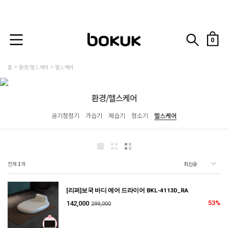
0
홈
환경/헬스케어
헬스케어
환경/헬스케어
공기청정기
가습기
제습기
청소기
헬스케어
전체
1
개
[리퍼]보국 바디 에어 드라이어 BKL-4113D_RA
53%
142,000
299,000