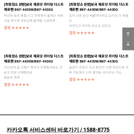
[최화정쇼 완판]보국 제로닷 라이팅 더스트
[최화정쇼 완판]보국 제로닷 라이팅 더스트
제로팬 BKF-4430W/BKF-4430G
제로팬 BKF-4430W/BKF-4430G
작년에 보국 제품 쓰고 만족해서 올해는 어버
집에 다른 유선 써큘레이터도 있지만 이 제품
이날 맞이해 부모님께 올여름 시원하게...
은
무선이고 라이팅 모드도 있다고...
별점 ★★★★★
별점 ★★★★★
[최화정쇼 완판]보국 제로닷 라이팅 더스트
[최화정쇼 완판]보국 제로닷 라이팅 더스트
제로팬 BKF-4430W/BKF-4430G
제로팬 BKF-4430W/BKF-4430G
아이방에 쓸 선풍기 찾다가 조명들어오는 것
높낮이 조절이 되고 충전이 되면 무선으로 사
보고 바로 구매했어요
용 가능해서 너무 좋아요 라이트닝 기능...
배송은 하루...
별점 ★★★★★
별점 ★★★★★
카카오톡 서비스센터 바로가기 / 1588-8775