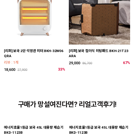
[리퍼] 보국 2단 석영관 히터 BKH-32W06
[리퍼] 보국 접이식 히팅패드 BKH-21T23
QRA
ARA
리뷰 : 1개
67%
29,000
86,700
33%
18,600
27,900
구매가 망설여진다면? 리얼고객후기!
에너지효율1등급 보국 45L 대용량 제습기
에너지효율1등급 보국 45L 대용량 제습기
BKD-1123B
BKD-1123B