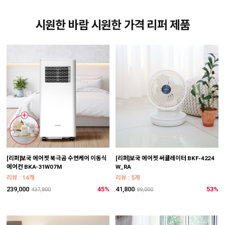
시원한 바람 시원한 가격 리퍼 제품
[리퍼]보국 에어젯 북극곰 수면케어 이동식
[리퍼]보국 에어젯 써큘레이터 BKF-4224
에어컨 BKA-31W07M
W_RA
리뷰 : 14개
리뷰 : 5개
239,000
45%
41,800
53%
437,800
89,000