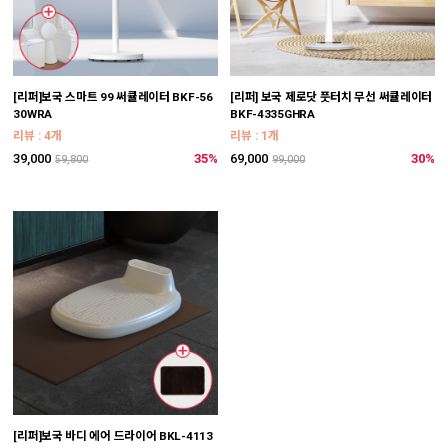
[리퍼]보국 스마트 99 써큘레이터 BKF-56
[리퍼] 보국 제로닷 풋터치 무선 써큘레이터
30WRA
BKF-4335GHRA
리뷰 : 4개
리뷰 : 1개
39,000
35%
69,000
30%
59,800
99,000
[리퍼]보국 바디 에어 드라이어 BKL-4113