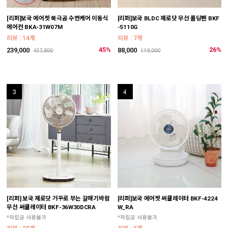
[리퍼]보국 에어젯 북극곰 수면케어 이동식
[리퍼]보국 BLDC 제로닷 무선 폴딩팬 BKF
[
에어컨 BKA-31W07M
-5110G
B
*
리뷰 : 14개
리뷰 : 7개
리
45%
26%
239,000
88,000
437,800
119,000
6
3
4
[리퍼] 보국 제로닷 거꾸로 부는 갈매기바람
[리퍼]보국 에어젯 써큘레이터 BKF-4224
[
무선 써큘레이터 BKF-36W30DCRA
W_RA
제
*적립금 사용불가
*적립금 사용불가
리