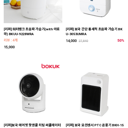
[리퍼] 워터탱크 초음파 가습기(with 아로
[리퍼] 보국 간단 통세척 초음파 가습기 BK
마) BKUU-9228WRA
U-3053UMRA
리뷰 : 4개
50%
14,000
27,840
15,000
[리퍼]보국 에어젯 핫앤쿨 히팅 써큘레이터
[리퍼] 보국 모션센서 PTC 온풍기 BKH-15