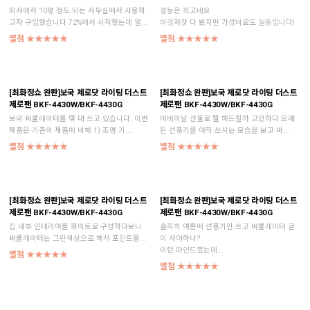
회사에서 10평 정도 되는 사무실에서 사용하
성능은 최고네요
고자 구입했습니다 72%에서 시작했는데 얼...
이것저것 다 봤지만 가성비로도 일등입니다!
별점 ★★★★★
별점 ★★★★★
[최화정쇼 완판]보국 제로닷 라이팅 더스트
[최화정쇼 완판]보국 제로닷 라이팅 더스트
제로팬 BKF-4430W/BKF-4430G
제로팬 BKF-4430W/BKF-4430G
보국 써큘레이터를 몇 대 쓰고 있습니다. 이번
어버이날 선물로 뭘 해드릴까 고민하다 오래
제품은 기존의 제품에 비해 1) 조명 기...
된 선풍기를 아직 쓰시는 모습을 보고 써...
별점 ★★★★★
별점 ★★★★★
[최화정쇼 완판]보국 제로닷 라이팅 더스트
[최화정쇼 완판]보국 제로닷 라이팅 더스트
제로팬 BKF-4430W/BKF-4430G
제로팬 BKF-4430W/BKF-4430G
집 내부 인테리어를 화이트로 구성하다보니
솔직히 여름에 선풍기만 쓰고 써큘레이터 굳
써큘레이터는 그린색상으로 해서 포인트를...
이 사야하나?
이런 마인드였는데...
별점 ★★★★★
별점 ★★★★★