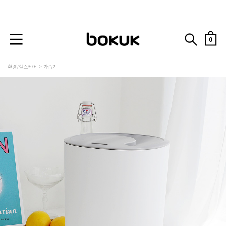
0
환경/헬스케어
가습기