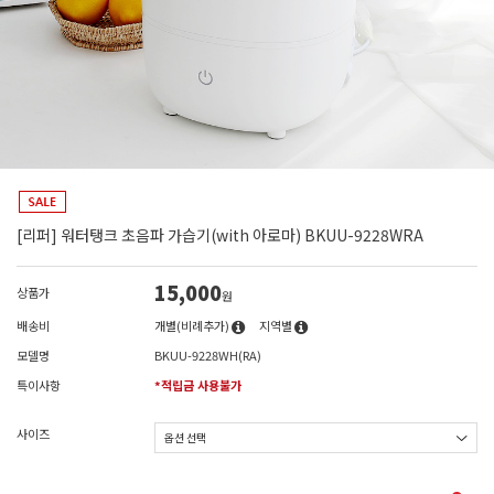
[리퍼] 워터탱크 초음파 가습기(with 아로마) BKUU-9228WRA
15,000
상품가
원
배송비
개별(비례추가)
지역별
모델명
BKUU-9228WH(RA)
특이사항
*적립금 사용불가
사이즈