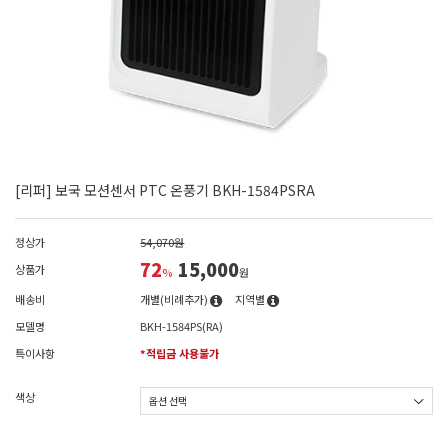
[리퍼] 보국 모션센서 PTC 온풍기 BKH-1584PSRA
정상가
54,070원
72
15,000
상품가
%
원
배송비
개별(비례추가)
지역별
모델명
BKH-1584PS(RA)
특이사항
*적립금 사용불가
색상