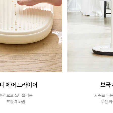
디 에어 드라이어
보국
수직으로 쏘아올리는
거꾸로 부는
초강력 바람
무선 