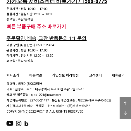
카카오톡 서비스센터 바로가기 / 1588-8775
운영시간 : 평일 10:00 ~ 17:00
점심시간 : 점심시간 12:00 ~ 13:00
휴무일 : 주말/공휴일
빠른 부품구매 주소 바로가기
주문확인, 배송, 교환 반품문의 1:1 문의
대량 구입 및 총판문의 053-312-4349
운영시간 : 평일 10:00 ~ 17:00
점심시간 : 점심시간 12:00 ~ 13:30
휴무일 : 주말/공휴일
회사소개
이용약관
개인정보 처리방침
고객센터
제휴문의
상호명 : 비케이(BK)코리아
대표 : 전성주
주소 : 대구광역시 북구 매천로동17길 65-16
광고 및 제휴문의 : sjbu1221@naver.com
사업자등록번호 : 227-08-21417
통신판매업신고증 : 제2026-대구북구-0453호
개인정보보호책임자 : 전성주
호스팅서비스 : (주)커넥트웨이브
COPYRIGHT(C)2022 ㈜코디랩 ALL RIGHTS RESERVED