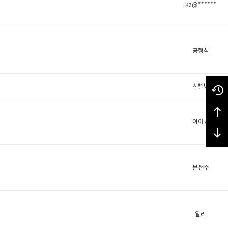
ka@******
공형식
신삘님
이아름
문선수
얄리