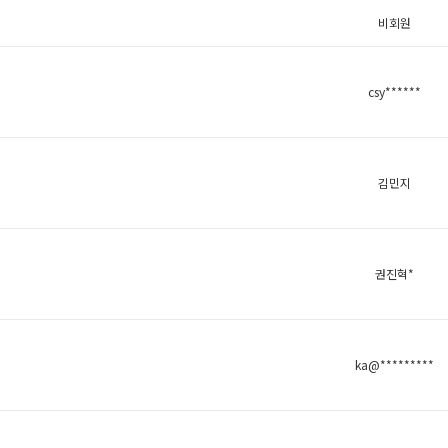
비회원
csy******
김민지
권진혁*
ka@*********