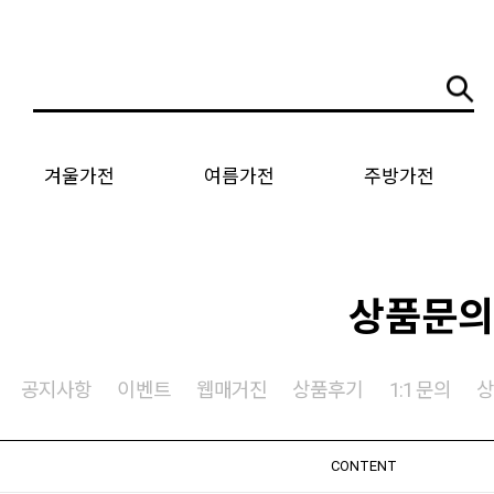
겨울가전
여름가전
주방가전
상품문의
공지사항
이벤트
웹매거진
상품후기
1:1 문의
CONTENT