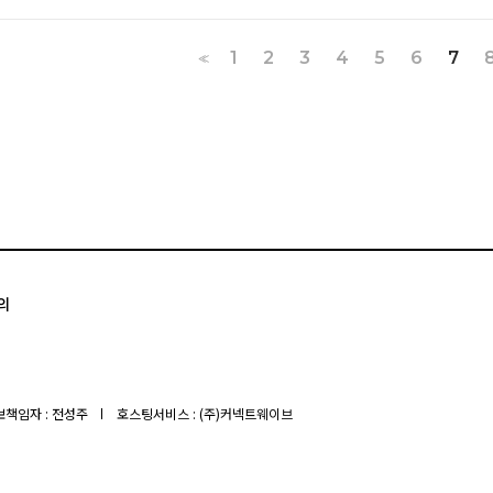
1
2
3
4
5
6
7
<<
의
책임자 : 전성주
호스팅서비스 : (주)커넥트웨이브