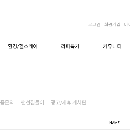
로그인
회원가입
마
환경/헬스케어
리퍼특가
커뮤니티
상품문의
랜선집들이
광고/제휴 게시판
NAME