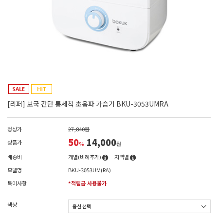
[리퍼] 보국 간단 통세척 초음파 가습기 BKU-3053UMRA
정상가
27,840원
50
14,000
상품가
%
원
배송비
개별(비례추가)
지역별
모델명
BKU-3053UM(RA)
특이사항
*적립금 사용불가
색상