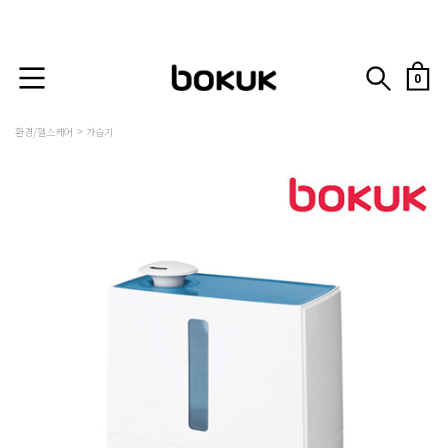
0
환경/헬스케어
가습기