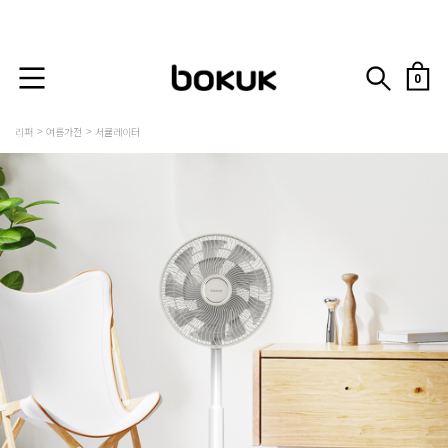
0
리퍼
여름가전
서큘레이터