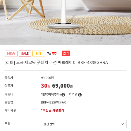
[리퍼] 보국 제로닷 풋터치 무선 써큘레이터 BKF-4335GHRA
정상가
99,000원
30
69,000
상품가
%
원
배송비
개별(비례추가)
지역별
모델명
BKF-4335WH(RA)
특이사항
*적립금 사용불가
색상