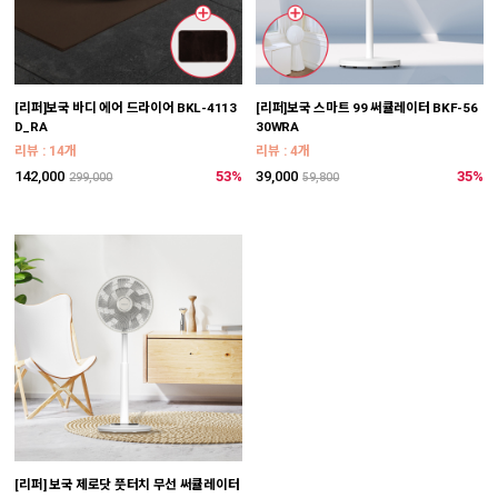
[리퍼]보국 바디 에어 드라이어 BKL-4113
[리퍼]보국 스마트 99 써큘레이터 BKF-56
D_RA
30WRA
리뷰 : 14개
리뷰 : 4개
142,000
53%
39,000
35%
299,000
59,800
[리퍼] 보국 제로닷 풋터치 무선 써큘레이터