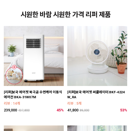
시원한 바람 시원한 가격 리퍼 제품
[리퍼]보국 에어젯 북극곰 수면케어 이동식
[리퍼]보국 에어젯 써큘레이터 BKF-4224
에어컨 BKA-31W07M
W_RA
리뷰 : 14개
리뷰 : 5개
239,000
45%
41,800
53%
437,800
89,000