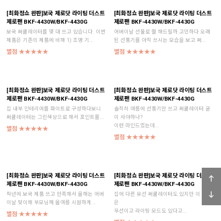
[최화정쇼 완판]보국 제로닷 라이팅 더스트
[최화정쇼 완판]보국 제로닷 라이팅 더스트
제로팬 BKF-4430W/BKF-4430G
제로팬 BKF-4430W/BKF-4430G
보국 써큘레이터를 몇 대 쓰고 있습니다. 이번
어버이날 선물로 뭘 해드릴까 고민하다 오래
제품은 기존의 제품에 비해 1) 조명 기...
된 선풍기를 아직 쓰시는 모습을 보고 써...
별점 ★★★★★
별점 ★★★★★
[최화정쇼 완판]보국 제로닷 라이팅 더스트
[최화정쇼 완판]보국 제로닷 라이팅 더스트
제로팬 BKF-4430W/BKF-4430G
제로팬 BKF-4430W/BKF-4430G
집 내부 인테리어를 화이트로 구성하다보니
솔직히 여름에 선풍기만 쓰고 써큘레이터 굳
써큘레이터는 그린색상으로 해서 포인트를...
이 사야하나?
이런 마인드였는데...
별점 ★★★★★
별점 ★★★★★
[최화정쇼 완판]보국 제로닷 라이팅 더스트
[최화정쇼 완판]보국 제로닷 라이팅 더스트
제로팬 BKF-4430W/BKF-4430G
제로팬 BKF-4430W/BKF-4430G
작년에 보국 제품 쓰고 만족해서 올해는 어버
집에 다른 유선 써큘레이터도 있지만 이 제품
이날 맞이해 부모님께 올여름 시원하게...
은
무선이고 라이팅 모드도 있다고...
별점 ★★★★★