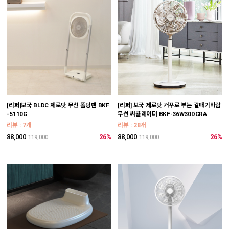
[리퍼]보국 BLDC 제로닷 무선 폴딩팬 BKF
[리퍼] 보국 제로닷 거꾸로 부는 갈매기바람
-5110G
무선 써큘레이터 BKF-36W30DCRA
리뷰 : 7개
리뷰 : 28개
88,000
26%
88,000
26%
119,000
119,000