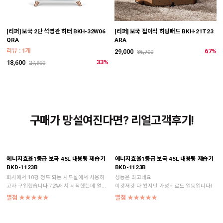
[리퍼] 보국 2단 석영관 히터 BKH-32W06
[리퍼] 보국 접이식 히팅패드 BKH-21T23
QRA
ARA
리뷰 : 1개
67%
29,000
86,700
33%
18,600
27,900
구매가 망설여진다면? 리얼고객후기!
에너지효율1등급 보국 45L 대용량 제습기
에너지효율1등급 보국 45L 대용량 제습기
BKD-1123B
BKD-1123B
회사에서 10평 정도 되는 사무실에서 사용하
성능은 최고네요
고자 구입했습니다 72%에서 시작했는데 얼...
이것저것 다 봤지만 가성비로도 일등입니다!
별점 ★★★★★
별점 ★★★★★