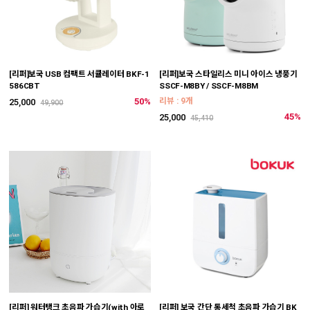
[리퍼]보국 USB 컴팩트 서큘레이터 BKF-1
[리퍼]보국 스타일리스 미니 아이스 냉풍기
586CBT
SSCF-M8BY / SSCF-M8BM
50%
리뷰 : 9개
25,000
49,900
45%
25,000
45,410
[리퍼] 워터탱크 초음파 가습기(with 아로
[리퍼] 보국 간단 통세척 초음파 가습기 BK