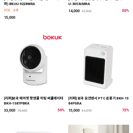
마) BKUU-9228WRA
U-3053UMRA
리뷰 : 4개
50%
14,000
27,840
15,000
[리퍼]보국 에어젯 핫앤쿨 히팅 써큘레이터
[리퍼] 보국 모션센서 PTC 온풍기 BKH-15
BKH-1587PBRA
84PSRA
59%
72%
33,000
15,000
79,600
54,070