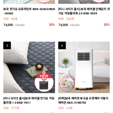
보국 전기요 오로라민트 BKB-3606S/BKB
[미니 사이즈 출시] 보국 에어셀 인체감지 전
[
-3606D
기요 카모플라쥬 2.0 BKB-0509
-
리뷰 : 62개
리뷰 : 362개
리
32%
32%
74,000
74,000
8
109,000
109,000
3
4
[미니 사이즈 출시]보국 에어셀 전기요 카모
[리퍼]보국 에어젯 북극곰 수면케어 이동식
[
플라쥬 1.0 BKB-9511
에어컨 BKA-31W07M
W
*
리뷰 : 777개
리뷰 : 14개