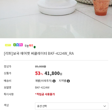
[리퍼]보국 에어젯 써큘레이터 BKF-4224W_RA
정상가
89,000원
53
41,800
상품가
%
원
배송비
개별(비례추가)
지역별
모델명
BKF-4224W
특이사항
*적립금 사용불가
색상