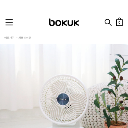
0
여름가전
써큘레이터