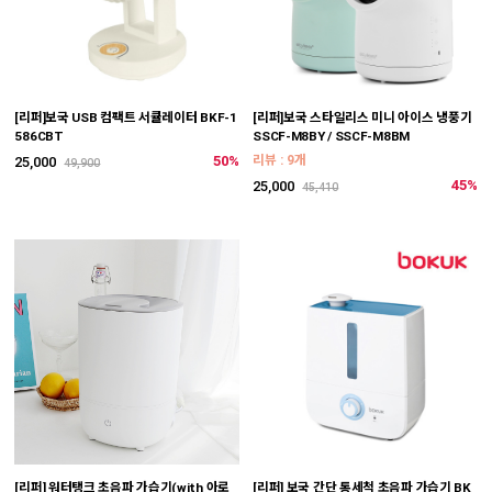
[리퍼]보국 USB 컴팩트 서큘레이터 BKF-1
[리퍼]보국 스타일리스 미니 아이스 냉풍기
586CBT
SSCF-M8BY / SSCF-M8BM
50%
리뷰 : 9개
25,000
49,900
45%
25,000
45,410
[리퍼] 워터탱크 초음파 가습기(with 아로
[리퍼] 보국 간단 통세척 초음파 가습기 BK