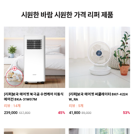
시원한 바람 시원한 가격 리퍼 제품
[리퍼]보국 에어젯 북극곰 수면케어 이동식
[리퍼]보국 에어젯 써큘레이터 BKF-4224
에어컨 BKA-31W07M
W_RA
리뷰 : 14개
리뷰 : 5개
239,000
45%
41,800
53%
437,800
89,000