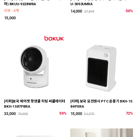
마) BKUU-9228WRA
U-3053UMRA
리뷰 : 4개
50%
14,000
27,840
15,000
[리퍼]보국 에어젯 핫앤쿨 히팅 써큘레이터
[리퍼] 보국 모션센서 PTC 온풍기 BKH-15
BKH-1587PBRA
84PSRA
59%
72%
33,000
15,000
79,600
54,070