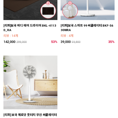
[리퍼]보국 바디 에어 드라이어 BKL-4113
[리퍼]보국 스마트 99 써큘레이터 BKF-56
D_RA
30WRA
리뷰 : 14개
리뷰 : 4개
142,000
53%
39,000
35%
299,000
59,800
[리퍼] 보국 제로닷 풋터치 무선 써큘레이터