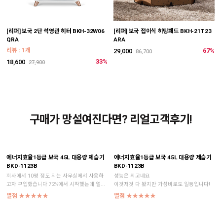
[리퍼] 보국 2단 석영관 히터 BKH-32W06
[리퍼] 보국 접이식 히팅패드 BKH-21T23
QRA
ARA
리뷰 : 1개
67%
29,000
86,700
33%
18,600
27,900
구매가 망설여진다면? 리얼고객후기!
에너지효율1등급 보국 45L 대용량 제습기
에너지효율1등급 보국 45L 대용량 제습기
BKD-1123B
BKD-1123B
회사에서 10평 정도 되는 사무실에서 사용하
성능은 최고네요
고자 구입했습니다 72%에서 시작했는데 얼...
이것저것 다 봤지만 가성비로도 일등입니다!
별점 ★★★★★
별점 ★★★★★