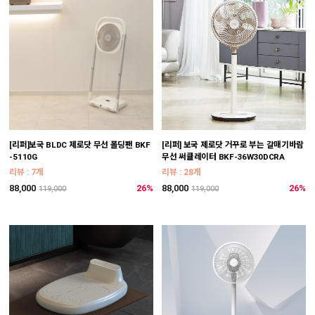
[리퍼]보국 BLDC 제로닷 무선 폴딩팬 BKF
[리퍼] 보국 제로닷 거꾸로 부는 갈매기바람
-5110G
무선 써큘레이터 BKF-36W30DCRA
리뷰 : 7개
리뷰 : 28개
88,000
26%
88,000
26%
119,000
119,000