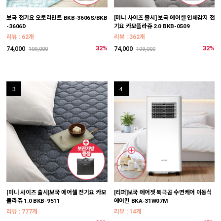
보국 전기요 오로라민트 BKB-3606S/BKB
[미니 사이즈 출시] 보국 에어셀 인체감지 전
[
-3606D
기요 카모플라쥬 2.0 BKB-0509
-
리뷰 : 62개
리뷰 : 362개
리
32%
32%
74,000
74,000
8
109,000
109,000
3
4
[미니 사이즈 출시]보국 에어셀 전기요 카모
[리퍼]보국 에어젯 북극곰 수면케어 이동식
[
플라쥬 1.0 BKB-9511
에어컨 BKA-31W07M
W
*
리뷰 : 777개
리뷰 : 14개