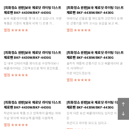
[최화정쇼 완판]보국 제로닷 라이팅 더스트
[최화정쇼 완판]보국 제로닷 라이팅 더스트
제로팬 BKF-4430W/BKF-4430G
제로팬 BKF-4430W/BKF-4430G
보국 써큘레이터를 몇 대 쓰고 있습니다. 이번
어버이날 선물로 뭘 해드릴까 고민하다 오래
제품은 기존의 제품에 비해 1) 조명 기...
된 선풍기를 아직 쓰시는 모습을 보고 써...
별점 ★★★★★
별점 ★★★★★
[최화정쇼 완판]보국 제로닷 라이팅 더스트
[최화정쇼 완판]보국 제로닷 라이팅 더스트
제로팬 BKF-4430W/BKF-4430G
제로팬 BKF-4430W/BKF-4430G
집 내부 인테리어를 화이트로 구성하다보니
솔직히 여름에 선풍기만 쓰고 써큘레이터 굳
써큘레이터는 그린색상으로 해서 포인트를...
이 사야하나?
이런 마인드였는데...
별점 ★★★★★
별점 ★★★★★
[최화정쇼 완판]보국 제로닷 라이팅 더스트
[최화정쇼 완판]보국 제로닷 라이팅 더스트
제로팬 BKF-4430W/BKF-4430G
제로팬 BKF-4430W/BKF-4430G
작년에 보국 제품 쓰고 만족해서 올해는 어버
집에 다른 유선 써큘레이터도 있지만 이 제품
이날 맞이해 부모님께 올여름 시원하게...
은
무선이고 라이팅 모드도 있다고...
별점 ★★★★★