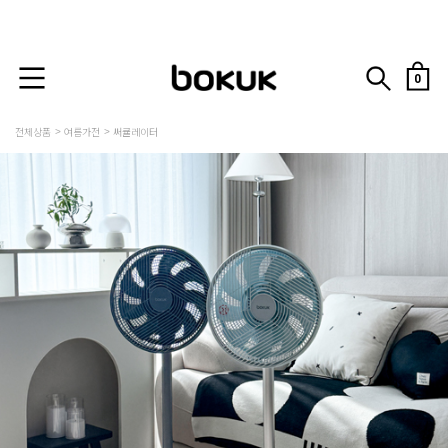
0
전체상품
여름가전
써큘레이터