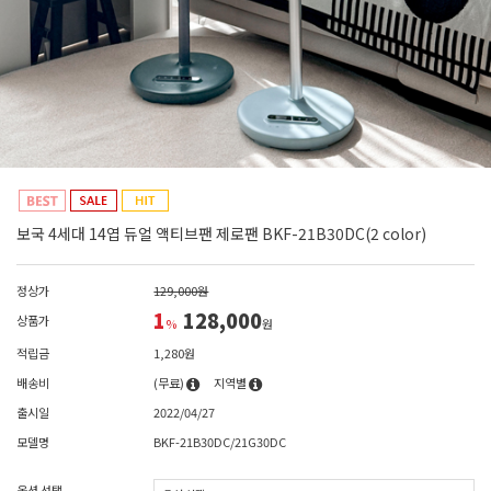
보국 4세대 14엽 듀얼 액티브팬 제로팬 BKF-21B30DC(2 color)
정상가
129,000원
1
128,000
상품가
%
원
적립금
1,280원
배송비
(무료)
지역별
출시일
2022/04/27
모델명
BKF-21B30DC/21G30DC
옵션 선택