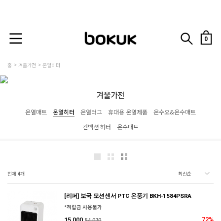
0
홈
겨울가전
온열히터
겨울가전
온열매트
온열히터
온열러그
휴대용 온열제품
온수요&온수매트
컨벡션 히터
온수매트
전체
4
개
[리퍼] 보국 모션센서 PTC 온풍기 BKH-1584PSRA
*적립금 사용불가
72%
15,000
54,070